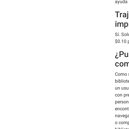
ayuda 
Tra
imp
Sí. So
$0.10 
¿Pu
com
Como se
biblio
un usu
con pr
person
encont
navegar
o comp