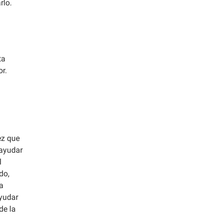
rlo.
ta
r.
ez que
 ayudar
l
do,
a
ayudar
de la