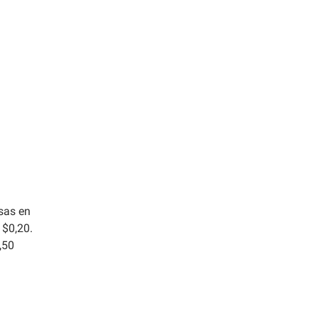
esas en
 $0,20.
,50