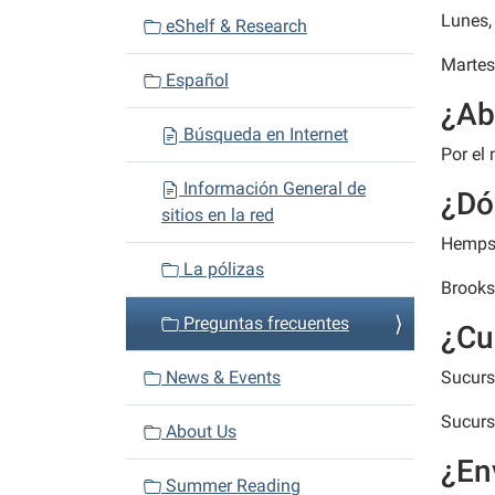
i
Lunes, 
eShelf & Research
g
a
Martes 
Español
t
¿Ab
i
Búsqueda en Internet
o
Por el
n
Información General de
¿Dó
sitios en la red
Hempst
La pólizas
Brooks
Preguntas frecuentes
¿Cu
News & Events
Sucurs
Sucurs
About Us
¿En
Summer Reading