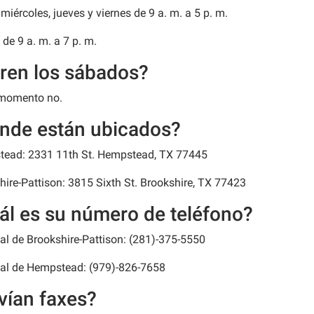
miércoles, jueves y viernes de 9 a. m. a 5 p. m.
de 9 a. m. a 7 p. m.
ren los sábados?
 momento no.
nde están ubicados?
ead: 2331 11th St. Hempstead, TX 77445
hire-Pattison: 3815 Sixth St. Brookshire, TX 77423
ál es su número de teléfono?
al de Brookshire-Pattison: (281)-375-5550
al de Hempstead: (979)-826-7658
vían faxes?