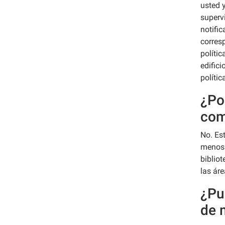
usted y
superv
notific
corres
políti
edifici
polític
¿Po
com
No. Est
menos 
bibliot
las áre
¿Pue
de 