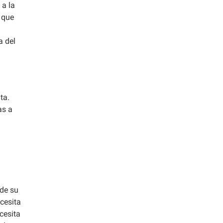
 a la
 que
a del
ta.
as a
 de su
cesita
cesita