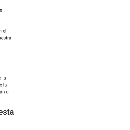
e
n el
uestra
a, a
e la
rán a
iesta