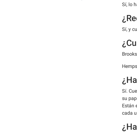
Sí, lo
¿Re
Sí, y c
¿Cu
Brooks
Hempst
¿Ha
Sí. Cu
su pap
Están 
cada u
¿Ha