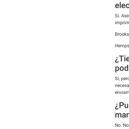
ele
Sí. As
imprim
Brooks
Hempst
¿Ti
pod
Sí, per
necesa
enviarn
¿Pu
man
No. No