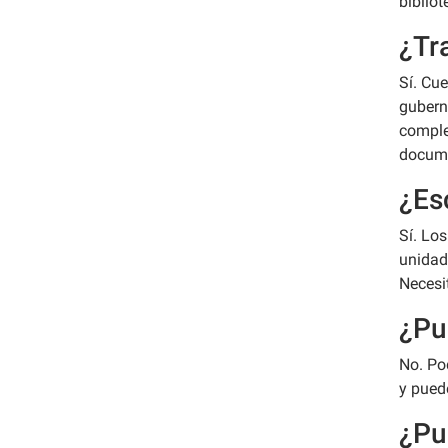
biblio
¿Tr
Sí. Cue
gubern
complet
docume
¿Es
Sí. Lo
unidad
Necesi
¿Pu
No. Po
y puede
¿Pu