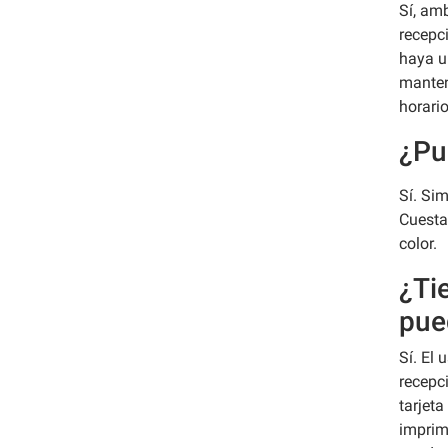
Sí, amb
recepc
haya u
manteni
horario
¿Pu
Sí. Si
Cuesta
color.
¿Ti
pue
Sí. El
recepc
tarjeta
imprimi